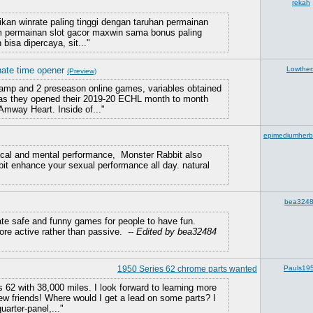
rekah
kan winrate paling tinggi dengan taruhan permainan
m permainan slot gacor maxwin sama bonus paling
bisa dipercaya, sit...
ate time opener
Lowther
(Preview)
camp and 2 preseason online games, variables obtained
 as they opened their 2019-20 ECHL month to month
 Amway Heart. Inside of...
epimediumherb
ical and mental performance, Monster Rabbit also
it enhance your sexual performance all day. natural
bea324
ate safe and funny games for people to have fun.
re active rather than passive.
-- Edited by bea32484
1950 Series 62 chrome parts wanted
Pauls19
es 62 with 38,000 miles. I look forward to learning more
ew friends! Where would I get a lead on some parts? I
arter-panel,...