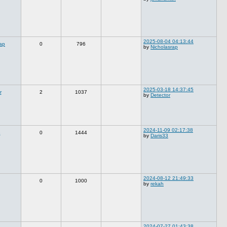
2025-08-04 04:13:44
rap
0
796
by
Nicholasrap
2025-03-18 14:37:45
r
2
1037
by
Detector
2024-11-09 02:17:38
3
0
1444
by
Daris33
2024-08-12 21:49:33
0
1000
by
rekah
2024-07-27 01:43:38