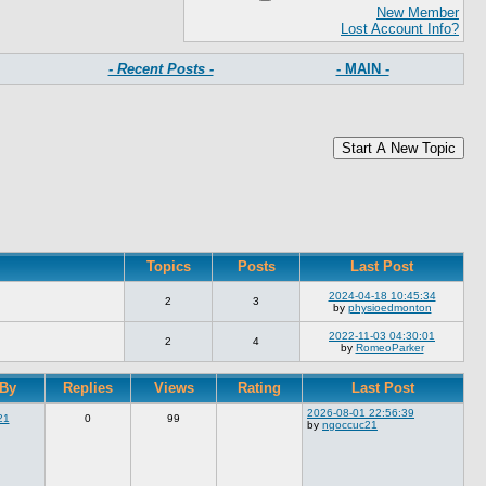
New Member
Lost Account Info?
- Recent Posts -
- MAIN -
Start A New Topic
Topics
Posts
Last Post
2024-04-18 10:45:34
2
3
by
physioedmonton
2022-11-03 04:30:01
2
4
by
RomeoParker
 By
Replies
Views
Rating
Last Post
2026-08-01 22:56:39
21
0
99
by
ngoccuc21